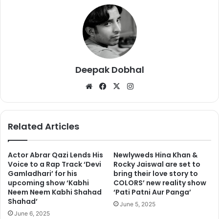
Deepak Dobhal
We
Fa
X
Ins
bsi
ce
tag
te
bo
ra
ok
m
Related Articles
इस खबर पर मीडिया ने गूगल से प्रतिक्रिया मांगी जिसपर कंपनी ने पिचाई की ओर
से कर्मचारियों को एक ई-मेल जारी किया कि पिछले दो सालों में 13 वरिष्ठ प्रबंधकों
Actor Abrar Qazi Lends His
Newlyweds Hina Khan &
और उससे ऊपर के पद के लोगों समेत 48 कर्मचारियों को नौकरी से निकाला गया है
Voice to a Rap Track ‘Devi
Rocky Jaiswal are set to
और उनमें से किसी को भी ‘कोई एग्जिट पैकेज’ नहीं दिया गया.
Gamladhari’ for his
bring their love story to
upcoming show ‘Kabhi
COLORS’ new reality show
Neem Neem Kabhi Shahad
‘Pati Patni Aur Panga’
Shahad’
June 5, 2025
June 6, 2025