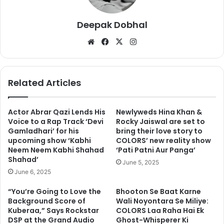
इस बयान के बाद सलमान की काफी आलोचना हुई ! यहाँ तक की उनके खिलाफ
Deepak Dobhal
मान हानी का केस भी हुआ,
We
Fa
X
Ins
bsi
ce
tag
आमिर खान
te
bo
ra
ok
m
Related Articles
2016 में एक प्रोग्राम में आमिर खान ने कहा कि उनकी पत्नी की कहती हैं कि
देश
में कई घटनाओं ने उन्हें चिंतित किया है और उनकी पत्नी किरण राव ने उन्हें देश
छोड़ने तक का सुझाव दे दिया था. उन्होंने कहा कि किरण को अपने बच्चों की चिंता
Actor Abrar Qazi Lends His
Newlyweds Hina Khan &
है. उन्हें हर दिन अखबार खोलने तक में डर लगता है.
Voice to a Rap Track ‘Devi
Rocky Jaiswal are set to
Gamladhari’ for his
bring their love story to
upcoming show ‘Kabhi
COLORS’ new reality show
Neem Neem Kabhi Shahad
‘Pati Patni Aur Panga’
Shahad’
June 5, 2025
June 6, 2025
“You’re Going to Love the
Bhooton Se Baat Karne
Background Score of
Wali Noyontara Se Miliye:
Kuberaa,” Says Rockstar
COLORS Laa Raha Hai Ek
DSP at the Grand Audio
Ghost-Whisperer Ki