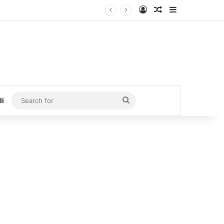
Log In
Random Article
Sidebar
Search
di
for