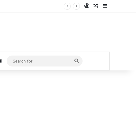
Log In
Random Article
Sidebar
Search
di
for