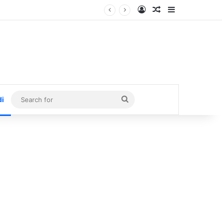
Log In
Random Article
Sidebar
Search
di
for