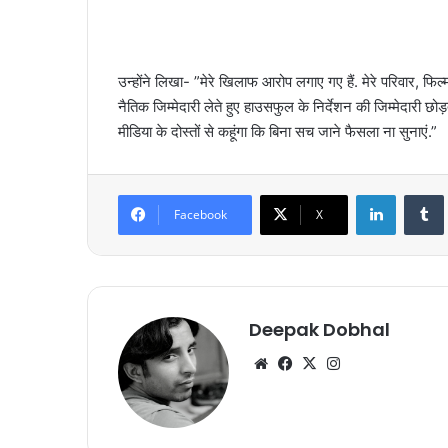
उन्होंने लिखा- ”मेरे खिलाफ आरोप लगाए गए हैं. मेरे परिवार, फि
नैतिक जिम्मेदारी लेते हुए हाउसफुल के निर्देशन की जिम्मेदारी छो
मीडिया के दोस्तों से कहूंगा कि बिना सच जाने फैसला ना सुनाएं.”
LinkedIn
Tumb
Facebook
X
Deepak Dobhal
We
Fa
X
Ins
bsi
ce
tag
te
bo
ra
ok
m