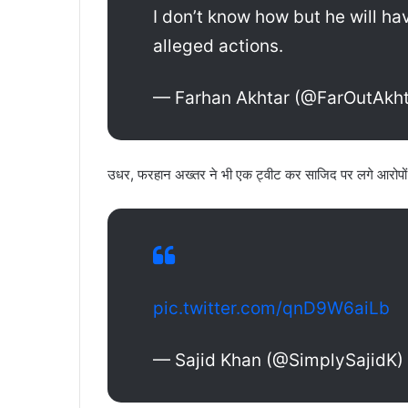
I don’t know how but he will hav
alleged actions.
— Farhan Akhtar (@FarOutAkh
उधर, फरहान अख्तर ने भी एक ट्वीट कर साजिद पर लगे आरोपों प
pic.twitter.com/qnD9W6aiLb
— Sajid Khan (@SimplySajidK)