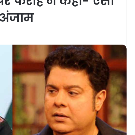
 पर फराह ने कहा- ऐसा
े अंजाम