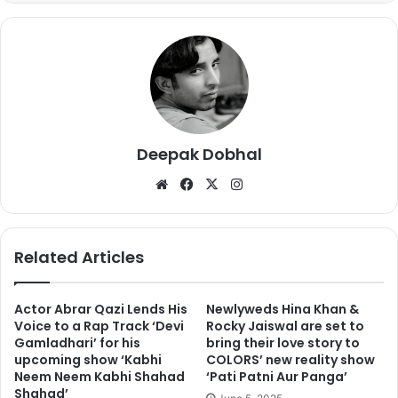
Deepak Dobhal
We
Fa
X
Ins
bsi
ce
tag
te
bo
ra
ok
m
Related Articles
Actor Abrar Qazi Lends His
Newlyweds Hina Khan &
Voice to a Rap Track ‘Devi
Rocky Jaiswal are set to
Gamladhari’ for his
bring their love story to
upcoming show ‘Kabhi
COLORS’ new reality show
Neem Neem Kabhi Shahad
‘Pati Patni Aur Panga’
Shahad’