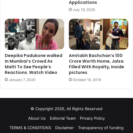
Applications
निभाई है. आप जानते हो की जिम्मी बॉलीवुड के सफल अभिनेता भी है तो उनकी
July 19, 2020
2016 में सबसे ज्यादा फिल्म रिलीज हुई है.
1
2
3
4
Next page
Deepika Padukone walked
Amitabh Bachchan’s 100
In Mumbai’s Crowd As
Crore Worth Home, Jalsa
Malti To See People’s
Filled With Royalty, Inside
Reactions. Watch Video
pictures
January 7, 2020
October 16, 2019
© Copyright 2026, All Rights Reserved
About Us
Editorial Team
Privacy Policy
TERMS & CONDITIONS
Disclaimer
Transparency of funding