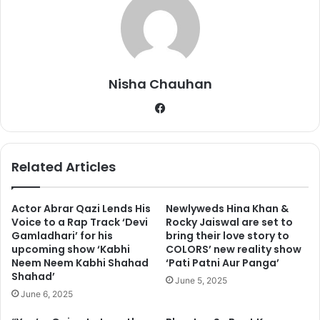
Nisha Chauhan
Fa
ce
bo
आपको बता दें की शिवानी इससे पहले कलर्स के सीरियल कसम तेरे प्यार की में
ok
Related Articles
तनुजा के किरदार में नज़र आईं थीं हालाकिं बेहद कम वक्त के लिए ही शिवानी शो का
हिस्सा बनी थीं। वहीं वरूण भी काफी लंबे समय बाद टीवी एक्ट्रेस सुरभी ज्योति के
साथ वेब सीरीज़ तन्हाइयां के साथ एक बार फिर दर्शकों के बीच लौट आए हैं ।
Actor Abrar Qazi Lends His
Newlyweds Hina Khan &
Voice to a Rap Track ‘Devi
Rocky Jaiswal are set to
Gamladhari’ for his
bring their love story to
upcoming show ‘Kabhi
COLORS’ new reality show
Neem Neem Kabhi Shahad
‘Pati Patni Aur Panga’
Shahad’
June 5, 2025
June 6, 2025