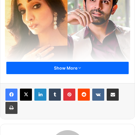
Show More
कुछ समय पहले ही इस प्यार को क्या नाम दूं के नए सीज़न को लेकर खबरें आईं थीं
की शो का नया सीज़न जल्द ही शुरू हो रहा है शो में अरनव सिंह रायजादा की
LinkedIn
Tumblr
Pinterest
Reddit
VKontakte
Share via Email
वापसी की खबर से दर्शक काफी खुश हो गए थे वरूण के साथ फीमेल लीड में टीवी
एक्ट्रेस शिवानी तोमर नज़र आएंगी ।
Print