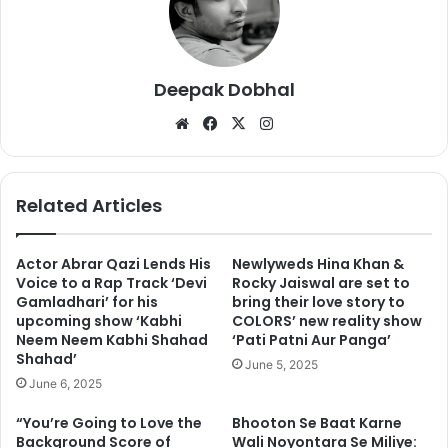
Deepak Dobhal
We
Fa
X
Ins
41 साल के कान्ये वेस्ट ने शनिवार, 29 सितम्बर को अपना नाम बदलने की घोषणा
bsi
ce
tag
की है.
te
bo
ra
ok
m
Related Articles
https://twitter.com/kanyewest/status/1046064289944080
388
Actor Abrar Qazi Lends His
Newlyweds Hina Khan &
गौरतलब है कि इसी साल जून में रिलीज हुए उनके पिछले एलबम का नाम भी ‘ये’ है।
Voice to a Rap Track ‘Devi
Rocky Jaiswal are set to
Gamladhari’ for his
bring their love story to
कहा जा रहा है कि इसी के चलते केन ने अपना नाम बदला है। केन ने 90 के दशक
upcoming show ‘Kabhi
COLORS’ new reality show
में प्रोडक्शन की फील्ड में अपना करियर शुरू किया था.
Neem Neem Kabhi Shahad
‘Pati Patni Aur Panga’
Shahad’
June 5, 2025
June 6, 2025
“You’re Going to Love the
Bhooton Se Baat Karne
Background Score of
Wali Noyontara Se Miliye: