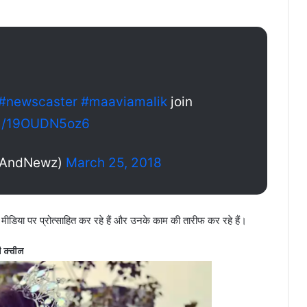
#newscaster
#maaviamalik
join
om/19OUDN5oz6
zAndNewz)
March 25, 2018
ल मीडिया पर प्रोत्साहित कर रहे हैं और उनके काम की तारीफ कर रहे हैं।
ी क्वीन