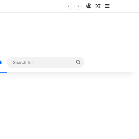
Log In
Random Article
Sidebar
Search
di
for