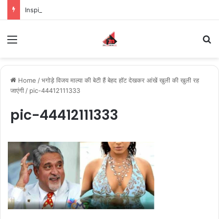
Inspiring the new-gen with her journey in fashion, meet Jaya Thakur.
Menu
S
Home
/
भगोड़े विजय माल्या की बेटी हैं बेहद हॉट देखकर आंखें खुली की खुली रह
जाएंगी
/
pic-44412111333
pic-44412111333