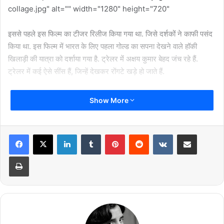
collage.jpg" alt="" width="1280" height="720"
इससे पहले इस फिल्म का टीजर रिलीज किया गया था. जिसे दर्शकों ने काफी पसंद
किया था. इस फिल्म में भारत के लिए पहला गोल्ड का सपना देखने वाले हॉकी
खिलाड़ी की यात्रा को दर्शाया गया है. ट्रेलर में अक्षय कुमार बेहद जंच रहे हैं.
ट्रेलर में कई ऐसे सींस हैं, जिन्हें देखकर रोंगटे खड़े हो जाते हैं.
<img class="alignnone size-full wp-image-276162"
Show More
src="https://filmymantra.com/wp-
content/uploads/2018/06/dc-Cover-
iqhd70ahfd9ps6ac1jtp69va43-20180625110712.Medi-
LinkedIn
Tumblr
Pinterest
Reddit
VKontakte
Share via Email
1.jpeg" alt="" width="800" height="448"
Print
अक्षय कुमार ने अपनी इस फिल्म का ट्रेलर अपने ट्विटर हैंडल से शेयर किया है ये
फिल्म रीमा कागती के डायरेक्शन में बनी है. इस फिल्म को फरहान अख्तर ने
प्रोडूस किया है.