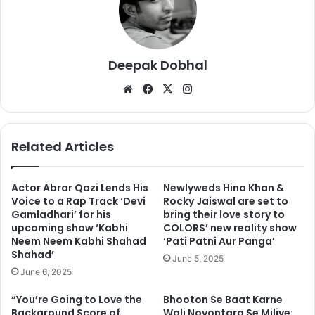
Winners under British India,
Deepak Dobhal
Legends under Free India. Witness
We
Fa
X
Ins
bsi
ce
tag
the golden era of Indian Hockey
te
bo
ra
through
#Gold
.
#GoldTrailer
Out
ok
m
Related Articles
Now :
https://t.co/Newt1e2z6A
@excelmo
Actor Abrar Qazi Lends His
Newlyweds Hina Khan &
vies
@FarOutAkhtar
@ritesh_sid
Voice to a Rap Track ‘Devi
Rocky Jaiswal are set to
Gamladhari’ for his
bring their love story to
@kagtireema
@Roymouni
upcoming show ‘Kabhi
COLORS’ new reality show
Neem Neem Kabhi Shahad
‘Pati Patni Aur Panga’
@kapoorkkunal
@TheAmitSadh
Shahad’
June 5, 2025
@ItsVineetSingh
@SunnyK0
June 6, 2025
“You’re Going to Love the
Bhooton Se Baat Karne
— Akshay Kumar (@akshaykumar)
Background Score of
Wali Noyontara Se Miliye: