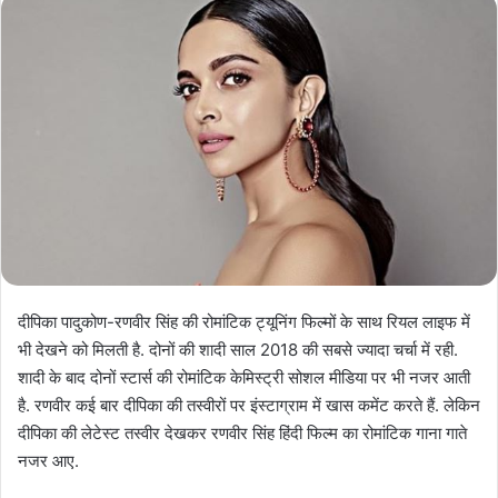
दीप‍िका पादुकोण-रणवीर स‍िंह की रोमांट‍िक ट्यून‍िंग फिल्मों के साथ र‍ियल लाइफ में
भी देखने को मिलती है. दोनों की शादी साल 2018 की सबसे ज्यादा चर्चा में रही.
शादी के बाद दोनों स्टार्स की रोमांट‍िक केमिस्ट्री सोशल मीड‍िया पर भी नजर आती
है. रणवीर कई बार दीप‍िका की तस्वीरों पर इंस्टाग्राम में खास कमेंट करते हैं. लेकिन
दीपिका की लेटेस्ट तस्वीर देखकर रणवीर सिंह ह‍िंदी फिल्म का रोमांट‍िक गाना गाते
नजर आए.