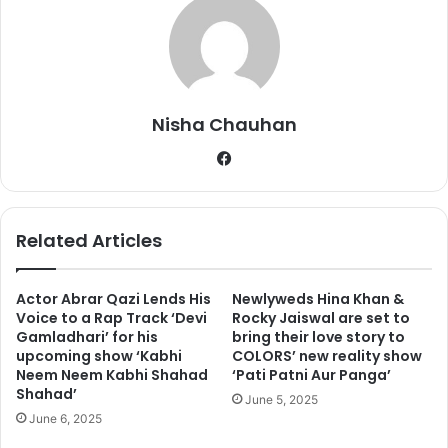
Nisha Chauhan
Fa
ce
bo
ok
Related Articles
हालही में कलर्स चैनल ने कल के एपिसोड एक प्रोमो शेयर किया है, जिनमें आकाश
Actor Abrar Qazi Lends His
Newlyweds Hina Khan &
रैप करते नजर आ रहे हैं। प्रोमो से साफ तौर पर मालूम पड़ता है कि इस परफॉर्मेंस
Voice to a Rap Track ‘Devi
Rocky Jaiswal are set to
को कल यानी बिग बॉस के आखिरी एपिसोड में दिखाया जाएगा। आकाश अपने
Gamladhari’ for his
bring their love story to
मशहूर रैप ‘बैंग बैंग’ के साथ परफॉर्मेंस देंगे। वीडियो में देखें आकाश की परफॉर्मेंस
upcoming show ‘Kabhi
COLORS’ new reality show
Neem Neem Kabhi Shahad
‘Pati Patni Aur Panga’
Shahad’
June 5, 2025
June 6, 2025