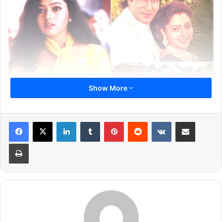
Show More
LinkedIn
Tumblr
Pinterest
Reddit
VKontakte
Share via Email
Print
अमिताभ और सौंदर्या की फिल्म सूर्यवंशम'(1999) रिलीज हुई फिल्म की कहानी बेहद
खूबसूरत थी लेकिन इसके बाद भी फिल्म बॉक्स पर फ्लॉप हो गई थी, लेकिन फ्लॉप
होने के बाद भी इस फिल्म को दर्शकों का भरपूर प्यार मिला और इस फिल्म को आज
भी लोग देखना पसंद करते हैं। आपको बता दें कि इस फिल्म के रिलीज़ के कुछ
सालों बाद ही इस प्यारी सी एक्ट्रेस की मौत हो गई उस वक्त सौंदर्या महज़ 31
साल की थीं और मां बनने वाली थीं। सौंदर्या की मौत इस तरह से हुई की आखिरी