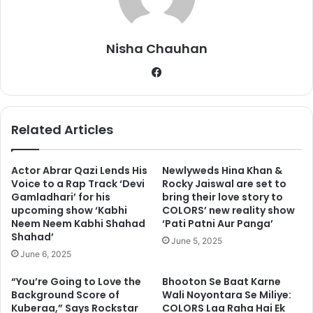
वक्त में परिवार वालों को उनकी शक्ल देखना भी नसीब नही हो सका।
Nisha Chauhan
Fa
ce
bo
ok
Related Articles
Actor Abrar Qazi Lends His
Newlyweds Hina Khan &
Voice to a Rap Track ‘Devi
Rocky Jaiswal are set to
Gamladhari’ for his
bring their love story to
upcoming show ‘Kabhi
COLORS’ new reality show
सौंदर्या नें महज़ 12 साल की उम्र में ही अपने फिल्मी सफर की शुरूआत की थी
Neem Neem Kabhi Shahad
‘Pati Patni Aur Panga’
अपने फिल्मी करियर के दौरान इस अभिनेत्री नें लगभग 114 फिल्मों में काम
Shahad’
June 5, 2025
किया। सौंदर्या की मौत के बाद अगस्त 2004 में उनकी आखिरी फिल्म कन्नड़
June 6, 2025
फिल्म ‘Apthamitra’ रिलीज हुई जो इत्तेफाक से उनके करियर की भी आखिरी
“You’re Going to Love the
Bhooton Se Baat Karne
फिल्म रही।
Background Score of
Wali Noyontara Se Miliye:
Kuberaa,” Says Rockstar
COLORS Laa Raha Hai Ek