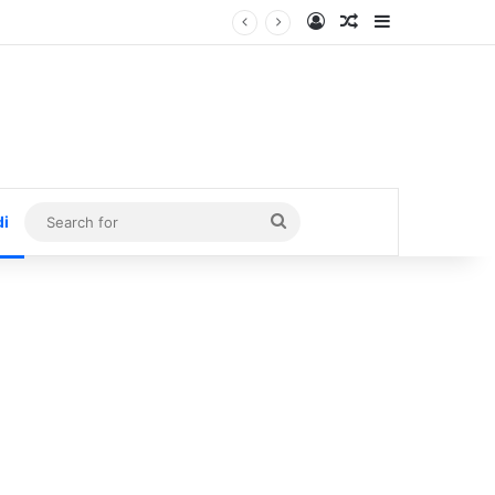
Log In
Random Article
Sidebar
Search
di
for