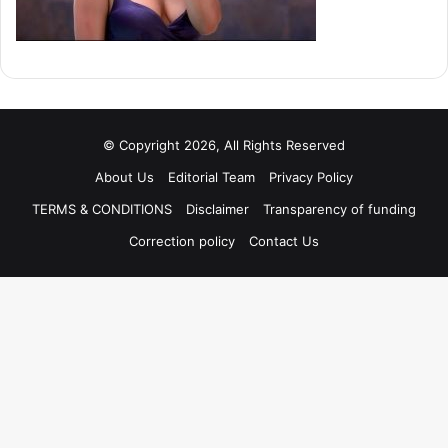
© Copyright 2026, All Rights Reserved
About Us
Editorial Team
Privacy Policy
TERMS & CONDITIONS
Disclaimer
Transparency of funding
Correction policy
Contact Us