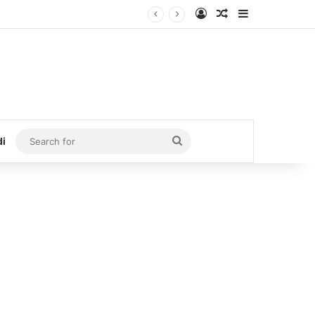
Log In
Random Article
Sidebar
Search
di
for