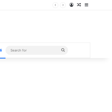
Log In
Random Article
Sidebar
Search
di
for