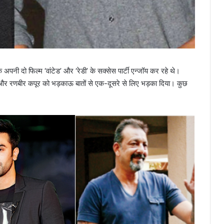
नी दो फिल्म ‘वांटेड’ और ‘रेडी’ के सक्सेस पार्टी एन्जॉय कर रहे थे।
न और रणबीर कपूर को भड़काऊ बातों से एक-दूसरे से लिए भड़का दिया। कुछ