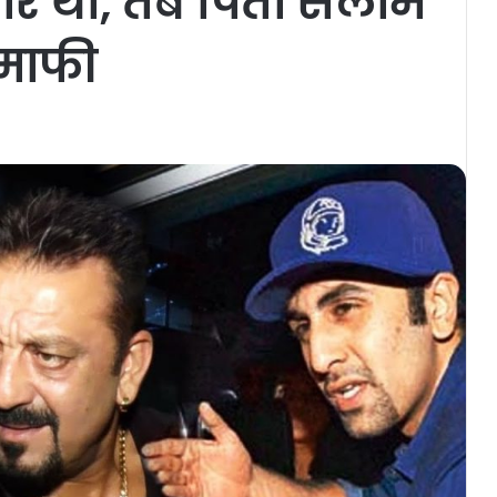
मार था, तब पिता सलीम
 माफी