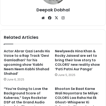
Deepak Dobhal
We
Fa
X
Ins
bsi
ce
tag
te
bo
ra
ok
m
Related Articles
Actor Abrar Qazi Lends His
Newlyweds Hina Khan &
Voice to a Rap Track ‘Devi
Rocky Jaiswal are set to
Gamladhari’ for his
bring their love story to
upcoming show ‘Kabhi
COLORS’ new reality show
Neem Neem Kabhi Shahad
‘Pati Patni Aur Panga’
Shahad’
June 5, 2025
June 6, 2025
“You’re Going to Love the
Bhooton Se Baat Karne
Background Score of
Wali Noyontara Se Miliye:
Kuberaa,” Says Rockstar
COLORS Laa Raha Hai Ek
DSP at the Grand Audio
Ghost-Whisperer Ki