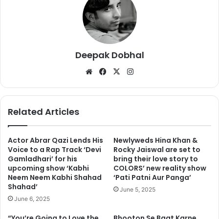
Deepak Dobhal
We
Fa
X
Ins
bsi
ce
tag
te
bo
ra
ऐसे में हाल ही में तनुश्री ने मीडिया के सामने यह आरोप लगाया कि राज ठाकरे के
ok
m
Related Articles
कार्यकर्ता नाना पाटेकर का सपोर्ट कर रहे हैं और 2008 में उनकी गाड़ी पर भी
हमला राज ठाकरे के कार्यकर्ताओं ने ही किया था. इसके बाद से ही तनुश्री को राज
Actor Abrar Qazi Lends His
Newlyweds Hina Khan &
ठाकरे की पार्टी एमएनएस से लगातार धमकियां मिल रही है. इसी को देखते हुए मुंबई
Voice to a Rap Track ‘Devi
Rocky Jaiswal are set to
पुलिस ने तनुश्री के घर के बाहर सुरक्षा बढ़ा दी है.
Gamladhari’ for his
bring their love story to
upcoming show ‘Kabhi
COLORS’ new reality show
Neem Neem Kabhi Shahad
‘Pati Patni Aur Panga’
Shahad’
June 5, 2025
June 6, 2025
“You’re Going to Love the
Bhooton Se Baat Karne