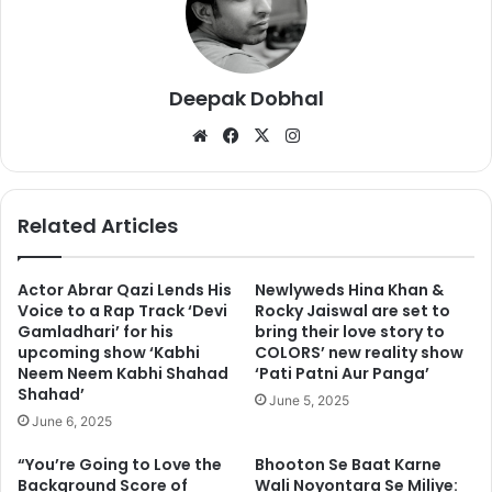
बता दें कि पंजाब में 19 मई को मतदान होना है और फिर 23 मई को चुनाव के
Deepak Dobhal
परिणामों को घोषित किया जाएगा। पंजाब की गुरदासपुर सीट पर सनी देओल का
We
Fa
X
Ins
मुकाबला कांग्रेस उम्मीदवार और मौजूदा सांसद और सुनील जाखड़ से है। पहले ये
bsi
ce
tag
लोकसभा सीट बीजेपी के कब्जे में थी और इस सीट से पार्टी के दिग्गज नेता और
te
bo
ra
बॉलीवुड एक्टर विनोद खन्ना चुनाव जीतते रहे हैं। उनके निधन के बाद बीजेपी ने ये
ok
m
Related Articles
सीट गंवा दी थी।
Actor Abrar Qazi Lends His
Newlyweds Hina Khan &
Voice to a Rap Track ‘Devi
Rocky Jaiswal are set to
Gamladhari’ for his
bring their love story to
upcoming show ‘Kabhi
COLORS’ new reality show
Neem Neem Kabhi Shahad
‘Pati Patni Aur Panga’
Shahad’
June 5, 2025
June 6, 2025
“You’re Going to Love the
Bhooton Se Baat Karne
Background Score of
Wali Noyontara Se Miliye: