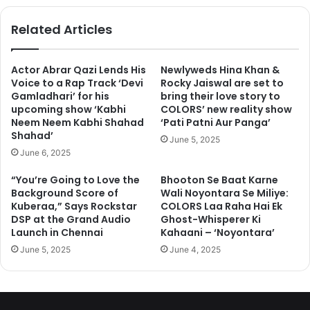
अधूरी थी उसे जीवंत करने में लगा हूं। अब तक इस बात पर यकीन नहीं हो पा रहा है
कि श्रीदेवी हमेशा के लिए हमें छोड़कर जा चुकी है।”
Related Articles
Actor Abrar Qazi Lends His
Newlyweds Hina Khan &
Voice to a Rap Track ‘Devi
Rocky Jaiswal are set to
Gamladhari’ for his
bring their love story to
upcoming show ‘Kabhi
COLORS’ new reality show
Neem Neem Kabhi Shahad
‘Pati Patni Aur Panga’
Shahad’
June 5, 2025
June 6, 2025
“You’re Going to Love the
Bhooton Se Baat Karne
Background Score of
Wali Noyontara Se Miliye:
Kuberaa,” Says Rockstar
COLORS Laa Raha Hai Ek
DSP at the Grand Audio
Ghost-Whisperer Ki
Launch in Chennai
Kahaani – ‘Noyontara’
बोनी कपूर ने अपने एक पुराने बयान में कहा था कि, “श्रीदेवी दुनिया के लिए एक
June 5, 2025
June 4, 2025
बेहतरीन अभिनेत्री थीं, पूरी दुनिया उन्हें चांदनी के नाम से प्यार करती है लेकिन मेरे
लिए श्रीदेवी मेरी सबसे अच्छी पार्टनर, दोस्त, मेरा प्यार और मेरे बच्चों की मां थीं।
मेरे बच्चों के लिए वो सब कुछ थीं। मेरे और मेरे बच्चों की ज़िंदगी श्रीदेवी के इर्द-
गिर्द ही घूमा करती थीं।”