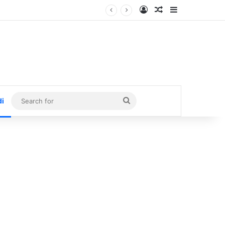
Log In
Random Article
Sidebar
Search
di
for