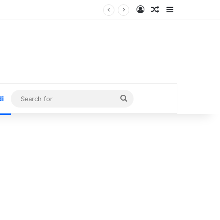
Log In
Random Article
Sidebar
Search
di
for