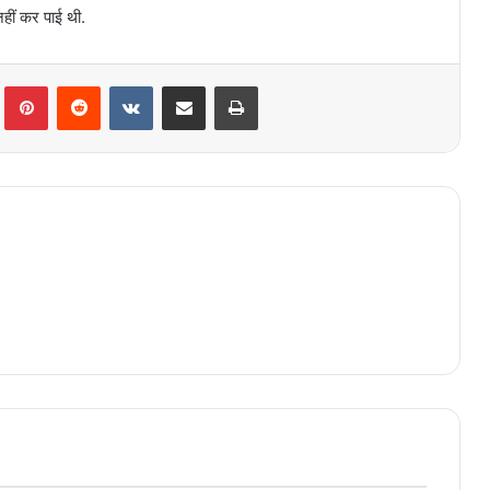
हीं कर पाई थी.
lr
Pinterest
Reddit
VKontakte
Share via Email
Print