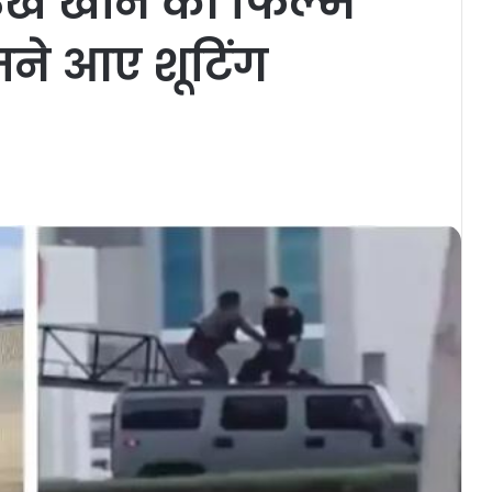
रुख खान की फिल्म
मने आए शूटिंग