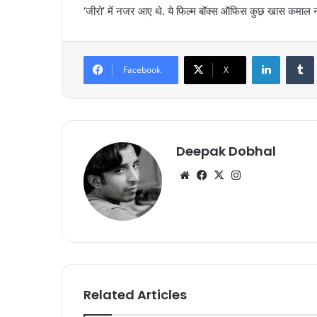
‘जीरो’ में नजर आए थे. ये फिल्म बॉक्स ऑफिस कुछ खास कमाल न
LinkedIn
Tumb
Facebook
X
Deepak Dobhal
We
Fa
X
Ins
bsi
ce
tag
te
bo
ra
ok
m
Related Articles