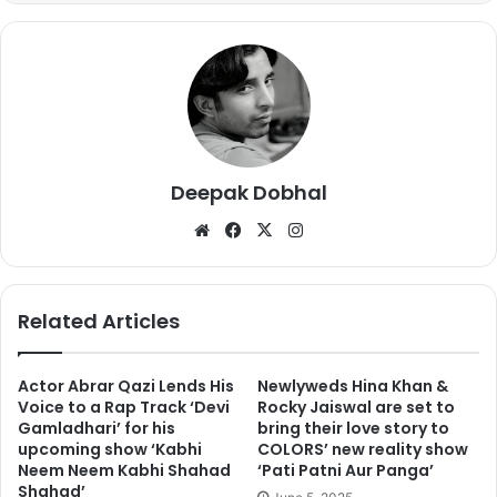
https://www.instagram.com/p/BmOLMksAR6n/?taken-
by=selenagomez
गोमेज को डिज्नी शो ‘विजर्ड ऑफ वेवर्ली प्लेस’ से चाइल्ड आर्टिस्ट के रूप में प्रसिद्धि
मिली थी। उनके ‘कम एंड गेट इट’, ‘द हार्ट वॉन्ट्स वॉट इट वॉन्ट्स’, ‘बेड लायर’,
‘वुल्फ’ और ‘बैक टू यू’ जैसे फैंस के बीच बेहद पसंद किए जाते हैं।
Deepak Dobhal
We
Fa
X
Ins
bsi
ce
tag
te
bo
ra
ok
m
Related Articles
Actor Abrar Qazi Lends His
Newlyweds Hina Khan &
Voice to a Rap Track ‘Devi
Rocky Jaiswal are set to
Gamladhari’ for his
bring their love story to
upcoming show ‘Kabhi
COLORS’ new reality show
Neem Neem Kabhi Shahad
‘Pati Patni Aur Panga’
Shahad’