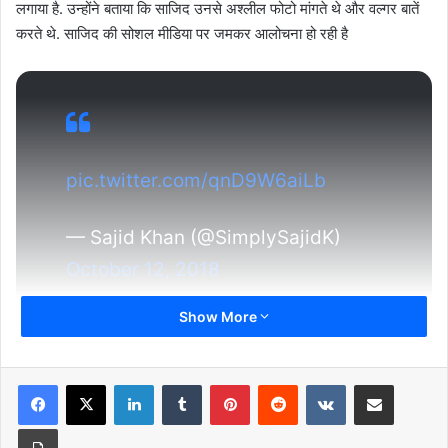
लगाया है. उन्होंने बताया कि साजिद उनसे अश्लील फोटो मांगते थे और वल्गर बातें
करते थे. साजिद की सोशल मीडिया पर जमकर आलोचना हो रही है
pic.twitter.com/qnD9W6aiLb
— Sajid Khan (@SimplySajidK)
October 12, 2018
Show More
साजिद खान ने एक स्टेटमेंट जारी किया है. इसमें उन्होंने कहा है कि आरोपों की
वजह से नैतिक जिम्मेदारी लेते हुए वो हाउसफुल 4 के निर्देशन की जिम्मेदारी से हट
LinkedIn
Tumblr
Pinterest
Reddit
VKontakte
Share via Email
रहे हैं. साजिद ने यह भी कहा कि वो आरोपों को सिरे से खारिज कर रहे हैं और सच
को साबित करेंगे.
Print