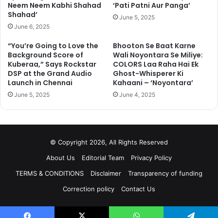
5024
Neem Neem Kabhi Shahad
‘Pati Patni Aur Panga’
Shahad’
June 5, 2025
उधर, हाउसफुल 4 की शूटिंग बंद होने की खबरें हैं. इस फिल्म का निर्देशन साजिद
June 6, 2025
खान कर रहे थे. साजिद खान पर भी तीन महिलाओं ने यौन उत्पीड़न के गंभीर
“You’re Going to Love the
Bhooton Se Baat Karne
आरोप लगाए हैं. इसमें नाना पाटेकर भी अहम भूमिका में हैं. पिछले दिनों तनुश्री के
Background Score of
Wali Noyontara Se Miliye:
आरोपों के ठीक बाद फराह खाना ने नाना पाटेकर संग टीम की एक फोटो साझा की
Kuberaa,” Says Rockstar
COLORS Laa Raha Hai Ek
DSP at the Grand Audio
Ghost-Whisperer Ki
थी. जिसके बाद उन्हें खूब ट्रोल किया गया था.
Launch in Chennai
Kahaani – ‘Noyontara’
June 5, 2025
June 4, 2025
https://www.instagram.com/p/BoOhHwfhNAW/?taken-
by=farahkhankunder
© Copyright 2026, All Rights Reserved
About Us
Editorial Team
Privacy Policy
TERMS & CONDITIONS
Disclaimer
Transparency of funding
Correction policy
Contact Us