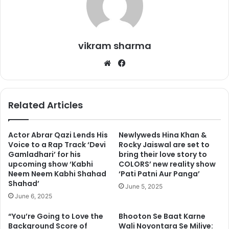
vikram sharma
We
Fa
bsi
ce
te
bo
ok
Related Articles
Actor Abrar Qazi Lends His
Newlyweds Hina Khan &
Voice to a Rap Track ‘Devi
Rocky Jaiswal are set to
Gamladhari’ for his
bring their love story to
upcoming show ‘Kabhi
COLORS’ new reality show
Neem Neem Kabhi Shahad
‘Pati Patni Aur Panga’
Shahad’
June 5, 2025
June 6, 2025
“You’re Going to Love the
Bhooton Se Baat Karne
Background Score of
Wali Noyontara Se Miliye: