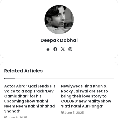
Deepak Dobhal
We
Fa
X
Ins
गृह मंत्रालय ने फ्लैग कोड ऑफ इंडिया बताए हैं, जिसमें राष्ट्रीय ध्वज के इस्तेमाल
bsi
ce
tag
को लेकर कुछ दिशा-निर्देश दिए गए हैं। तिरंगा फहराने के तमाम नियम-कानूनों,
te
bo
ra
औपचारिकताओं और निर्देशों को एक साथ ‘भारतीय ध्वज संहिता-2002’ में एकीकृत
ok
m
Related Articles
किया गया है।
Actor Abrar Qazi Lends His
Newlyweds Hina Khan &
Voice to a Rap Track ‘Devi
Rocky Jaiswal are set to
Gamladhari’ for his
bring their love story to
upcoming show ‘Kabhi
COLORS’ new reality show
Neem Neem Kabhi Shahad
‘Pati Patni Aur Panga’
Shahad’
June 5, 2025
June 6, 2025