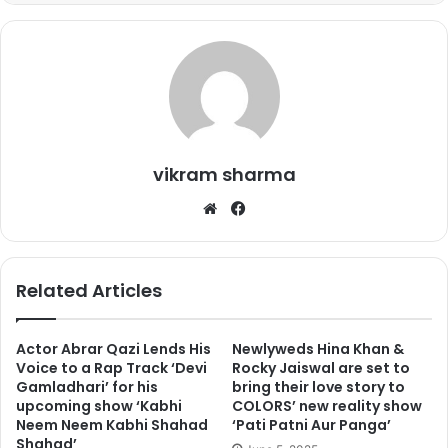
vikram sharma
We
Fa
bsi
ce
te
bo
ok
Related Articles
Actor Abrar Qazi Lends His
Newlyweds Hina Khan &
Voice to a Rap Track ‘Devi
Rocky Jaiswal are set to
Gamladhari’ for his
bring their love story to
upcoming show ‘Kabhi
COLORS’ new reality show
Neem Neem Kabhi Shahad
‘Pati Patni Aur Panga’
Shahad’