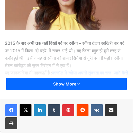
2015 के बाद अभी तक नहीं दिखी पर्दे पर रवीना –
रवीना टंडन आखिरी बार पर्दे
पर 2015 में फिल्म ‘दो चेहरे’ में नजर आई थी। यह फिल्म बहुत ही बुरी तरह से
फ्लॉप हुई थी। इसी वजह से रवीना को शायद सिनेमा से दुरी बनानी पड़ी। रवीना
टंडन बॉलीवुड की सुपर हिरोइन में से एक हैं।
यह जानकारियां भी महत्वपूर्ण है :
काजोल ने खोला अपनी सुंदरता का राज, जाने कैसे
अपनी स्किन को इतना बदला काजोल ने
Show More
Previous page
1
2
3
LinkedIn
Tumblr
Pinterest
Reddit
VKontakte
Share via Email
Print