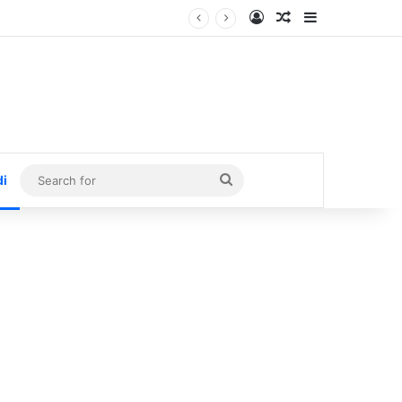
Log In
Random Article
Sidebar
Search
di
for