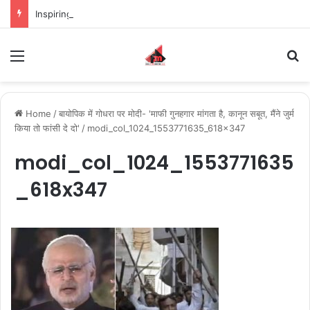
Inspiring the new-gen with her journey in fashion, meet Jaya Thakur.
Menu
S
Home
/
बायोपिक में गोधरा पर मोदी- 'माफी गुनहगार मांगता है, कानून सबूत, मैंने जुर्म
किया तो फांसी दे दो'
/
modi_col_1024_1553771635_618x347
modi_col_1024_1553771635
_618x347