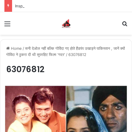
Inspiring the new-gen with her journey in fashion, meet Jaya Thakur.
Menu
S
Home
/
सनी देओल नहीं बल्कि गोविंदा गए होते हैंडपंप उखाड़ने पाकिस्तान , जानें क्यों
गोविंदा ने ठुकरा दी थी सुपरहिट फिल्म 'गदर'
/
63076812
63076812