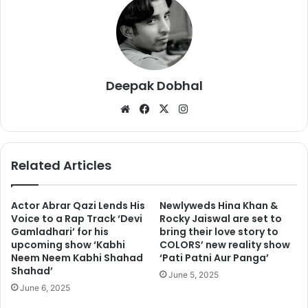
Deepak Dobhal
We
Fa
X
Ins
bsi
ce
tag
te
bo
ra
ok
m
Related Articles
Actor Abrar Qazi Lends His
Newlyweds Hina Khan &
Voice to a Rap Track ‘Devi
Rocky Jaiswal are set to
Gamladhari’ for his
bring their love story to
upcoming show ‘Kabhi
COLORS’ new reality show
Neem Neem Kabhi Shahad
‘Pati Patni Aur Panga’
Shahad’
June 5, 2025
June 6, 2025