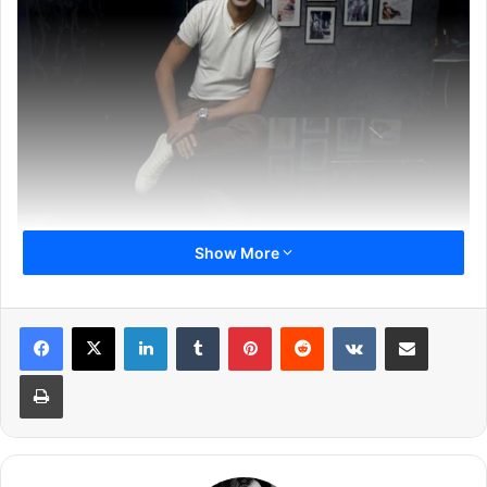
Show More
एंटरटेनमेंट और मार्केटिंग कंपनी KWAN ने जारी किए गए एक बयान में कहा,
“हमने अनिर्बान को KWAN से जुड़ी अपनी ड्यूटीज, एक्टिविटीज और सभी
LinkedIn
Tumblr
Pinterest
Reddit
VKontakte
Share via Email
जिम्मेदारियां छोड़ने के लिए कहा है.
Print