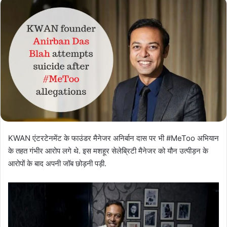
KWAN एंटरटेनमेंट के फाउंडर मैनेजर अनिर्बान दास पर भी #MeToo अभियान
के तहत गंभीर आरोप लगे थे. इस मशहूर सेलेब्रिटी मैनेजर को यौन उत्पीड़न के
आरोपों के बाद अपनी जॉब छोड़नी पड़ी.