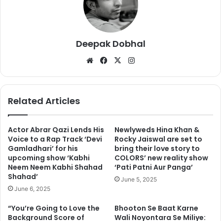
b. स्केलेटन
c. एल्पाइन स्कीइंग
Deepak Dobhal
d. बॉबस्लींग
We
Fa
X
Ins
bsi
ce
tag
इस सवाल का जवाब देने के लिए मंजूनाथ ने पहले जोड़ीदार और फिर 50-50
te
bo
ra
लाइफलाइन का इस्तेमाल किया. मंजूनाथ सवाल के जवाब को लेकर आश्वस्त नहीं
ok
m
Related Articles
थे. मंजूनाथ ने कहा कि वह एक और लाइफलाइन इस्तेमाल करना चाहेंगे. अंत में
उन्होंने ‘आस्क द एक्सपर्ट’ लाइफलाइन का इस्तेमाल किया जिसमें आज तक की
एक्सक्यूटिव एडिटर अंजना ओम कश्यप ने मंजूनाथ को इस सवाल का जवाब दिया.
Actor Abrar Qazi Lends His
Newlyweds Hina Khan &
Voice to a Rap Track ‘Devi
Rocky Jaiswal are set to
Gamladhari’ for his
bring their love story to
upcoming show ‘Kabhi
COLORS’ new reality show
Neem Neem Kabhi Shahad
‘Pati Patni Aur Panga’
Shahad’
June 5, 2025
June 6, 2025
“You’re Going to Love the
Bhooton Se Baat Karne
Background Score of
Wali Noyontara Se Miliye: