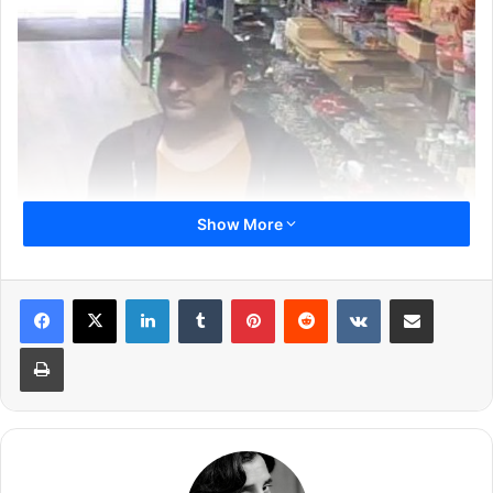
Show More
LinkedIn
Tumblr
Pinterest
Reddit
VKontakte
Share via Email
Print