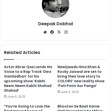
कपिल शर्मा की इस तस्‍वीर को एम्सटर्डम की बताया जा रहा है. इसे सीसीटीवी के
जरिए कैमरे में कैद किया गया है. शायद कपिल खरीदारी करने किसी शॉपिंग मॉल में
गए हैं. तस्‍वीर में कपिल काफी मोटे दिखाई दे रहे हैं. हालांकि, इस फोटो की कोई
आध‍िकारिक पुष्‍ट‍ि नहीं हुई है.
Deepak Dobhal
We
Fa
X
Ins
bsi
ce
tag
te
bo
ra
ok
m
Related Articles
Actor Abrar Qazi Lends His
Newlyweds Hina Khan &
Voice to a Rap Track ‘Devi
Rocky Jaiswal are set to
Gamladhari’ for his
bring their love story to
upcoming show ‘Kabhi
COLORS’ new reality show
Neem Neem Kabhi Shahad
‘Pati Patni Aur Panga’
Shahad’
June 5, 2025
June 6, 2025
हाल ही में कप‍िल शर्मा एयरपोर्ट पर स्पॉट हुए थे, यहां उनके बढ़े वजन को देखकर
“You’re Going to Love the
Bhooton Se Baat Karne
पहचनना मुश्क‍िल हो रहा था कि वो कॉमेडी किंग कप‍िल शर्मा है. कप‍िल इन दिनों
Background Score of
Wali Noyontara Se Miliye: