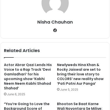
जाती है ।
Nisha Chauhan
Fa
ce
bo
ok
Related Articles
Actor Abrar Qazi Lends His
Newlyweds Hina Khan &
Voice to a Rap Track ‘Devi
Rocky Jaiswal are set to
Gamladhari’ for his
bring their love story to
upcoming show ‘Kabhi
COLORS’ new reality show
ज्ञात हो की कुछ समय पहले ही एक सफर के दौरान प्लेन में कपिल नें नशे में टल्ली
Neem Neem Kabhi Shahad
‘Pati Patni Aur Panga’
होकर सुनील ग्रोवर को काफी कुछ अनाप शनाप कह दिया था सुनिल नें कपिल की
Shahad’
June 5, 2025
इस बदतमीजी़ का जवाब उस दौरान तो नही दिया लेकिन कपिल के इस स्टेटमेंट के
June 6, 2025
कपिल को उनकी बातों का जवाब जरूर दिया । इतना ही नही सुनिल नें कपिल की
तरह ही सोशल साइट पर अपनी बात साफ साफ शब्दों बेहद ही अलग अंदाज़ में कही
“You’re Going to Love the
Bhooton Se Baat Karne
Background Score of
Wali Noyontara Se Miliye:
।