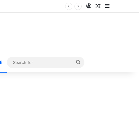
Log In
Random Article
Sidebar
Search
di
for