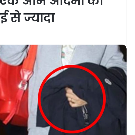
ए, एक आम आदमी की
से ज्यादा