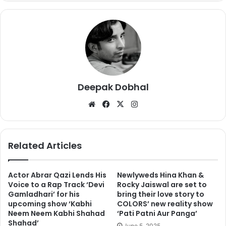
https://twitter.com/Guy_youluv2hate/status/109342176651
9676928
https://twitter.com/Chems_Bond/status/109353111848004
4032
Deepak Dobhal
https://twitter.com/BanduJoshi1/status/109368231812270
We
Fa
X
Ins
8993
bsi
ce
tag
te
bo
ra
ok
m
Related Articles
Actor Abrar Qazi Lends His
Newlyweds Hina Khan &
Voice to a Rap Track ‘Devi
Rocky Jaiswal are set to
Ask Deepak Kalal out for
Gamladhari’ for his
bring their love story to
#Valentines
will be a great
upcoming show ‘Kabhi
COLORS’ new reality show
Neem Neem Kabhi Shahad
‘Pati Patni Aur Panga’
combination
Shahad’
June 5, 2025