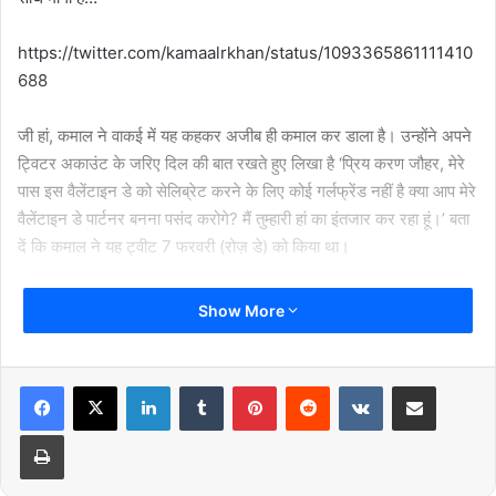
https://twitter.com/kamaalrkhan/status/1093365861111410
688
जी हां, कमाल ने वाकई में यह कहकर अजीब ही कमाल कर डाला है। उन्होंने अपने
ट्विटर अकाउंट के जरिए दिल की बात रखते हुए लिखा है ‘प्रिय करण जौहर, मेरे
पास इस वैलेंटाइन डे को सेलिब्रेट करने के लिए कोई गर्लफ्रेंड नहीं है क्या आप मेरे
वैलेंटाइन डे पार्टनर बनना पसंद करोगे? मैं तुम्हारी हां का इंतजार कर रहा हूं।’ बता
दें कि कमाल ने यह ट्वीट 7 फरवरी (रोज़ डे) को किया था।
https://twitter.com/RajuKum07432825/status/1093417983
Show More
068651520
https://twitter.com/Mukesh_K9/status/1093442083568799
LinkedIn
Tumblr
Pinterest
Reddit
VKontakte
Share via Email
746
Print
https://twitter.com/Sandeep43135501/status/1093553749
253976064