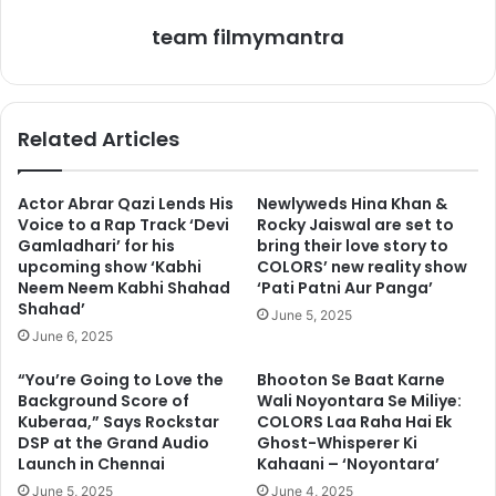
2. वीरेंद्र सहवाग
team filmymantra
Related Articles
Actor Abrar Qazi Lends His
Newlyweds Hina Khan &
Voice to a Rap Track ‘Devi
Rocky Jaiswal are set to
Gamladhari’ for his
bring their love story to
upcoming show ‘Kabhi
COLORS’ new reality show
Neem Neem Kabhi Shahad
‘Pati Patni Aur Panga’
Shahad’
June 5, 2025
June 6, 2025
अपने समय में सहवाग बैटिंग लाइनअप की जान थे। सबसे अलग हटकर सहवाग
“You’re Going to Love the
Bhooton Se Baat Karne
की बैटिंग करने का अंदाज सबके दिलों को जीत लिया करता था। तभी तो इन्हें
Background Score of
Wali Noyontara Se Miliye:
विस्फोटक सलामी बल्लेबाज भी कहा जाता है। सहवाग की पत्नी का नाम आरती
Kuberaa,” Says Rockstar
COLORS Laa Raha Hai Ek
अहलावत है। आरती के साथ सहवाग ने साल 2004 में शादी रचाई थी। आरती
DSP at the Grand Audio
Ghost-Whisperer Ki
अहलावत के पिता बहुत ही बड़े वकील हैं।
Launch in Chennai
Kahaani – ‘Noyontara’
June 5, 2025
June 4, 2025