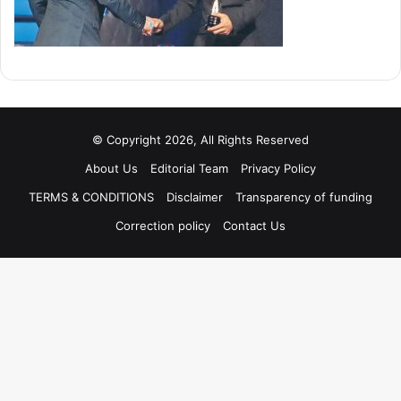
© Copyright 2026, All Rights Reserved
About Us
Editorial Team
Privacy Policy
TERMS & CONDITIONS
Disclaimer
Transparency of funding
Correction policy
Contact Us