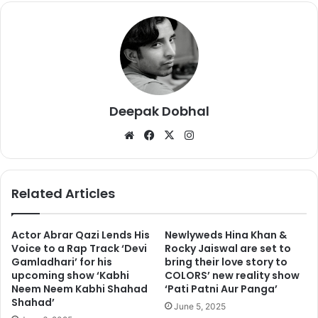
देश और परिवार की सुरक्षा के लिए कमांडर ने ऐसा किया । वहीं भारतीय मीडिया ने
अभिनंदन के घर, परिवार, पिता और पत्नी के बारे में एक-एक डिटेल निकाल दी ।
Deepak Dobhal
साथ ही इस जानकारी को टेलीकास्ट भी कर दिया । इस बात को लेकर हिना खान
We
Fa
X
Ins
काफी नाराज हो गईं ।
bsi
ce
tag
te
bo
ra
ok
m
Related Articles
Actor Abrar Qazi Lends His
Newlyweds Hina Khan &
Voice to a Rap Track ‘Devi
Rocky Jaiswal are set to
Gamladhari’ for his
bring their love story to
upcoming show ‘Kabhi
COLORS’ new reality show
Neem Neem Kabhi Shahad
‘Pati Patni Aur Panga’
Shahad’
June 5, 2025