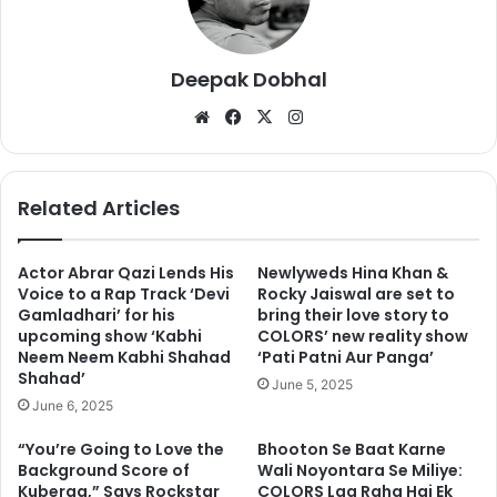
Deepak Dobhal
We
Fa
X
Ins
bsi
ce
tag
te
bo
ra
ok
m
Related Articles
Actor Abrar Qazi Lends His
Newlyweds Hina Khan &
Voice to a Rap Track ‘Devi
Rocky Jaiswal are set to
Gamladhari’ for his
bring their love story to
upcoming show ‘Kabhi
COLORS’ new reality show
चीन में फिल्म की सफलता पर रानी ने कहा, “अच्छे सिनेमा के लिए भाषा किसी तरह
Neem Neem Kabhi Shahad
‘Pati Patni Aur Panga’
Shahad’
की बाधा नहीं है और यह दर्शकों के दिलों और दिमाग को जोड़ती है. चीन में हिचकी
June 5, 2025
June 6, 2025
की सफलता ने यह साबित कर दिया है.”
“You’re Going to Love the
Bhooton Se Baat Karne
Background Score of
Wali Noyontara Se Miliye:
Kuberaa,” Says Rockstar
COLORS Laa Raha Hai Ek