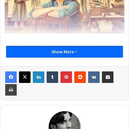
ट्रेड एनालिस्ट तरण आदर्श ने भी ट्वीट कर फिल्म के कलेक्शन की जानकारी
Show More
साझा की है.
https://twitter.com/taran_adarsh/status/105565402164450
LinkedIn
Tumblr
Pinterest
Reddit
VKontakte
Share via Email
9184
Print
तरण के मुताबिक 25 अक्टूबर तक फिल्म ने चीन में 13.94 मिलियन डॉलर यानी
करीब 102.09 करोड़ का कारोबार किया है. फिल्म में टॉरेट सिंड्रोम से पीड़ित रानी
मुखर्जी को लोग खारिज करते रहते हैं लेकिन वो अपने पढ़ाने के तरीके से आर्थिक
रूप से कमजोर बच्चों की जिंदगी बदल देती हैं.