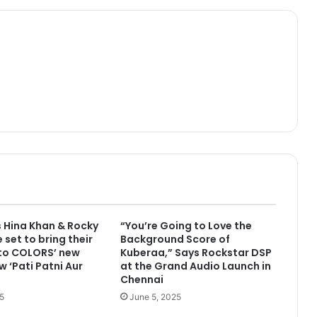
 Hina Khan & Rocky
“You’re Going to Love the
 set to bring their
Background Score of
 to COLORS’ new
Kuberaa,” Says Rockstar DSP
w ‘Pati Patni Aur
at the Grand Audio Launch in
Chennai
5
June 5, 2025