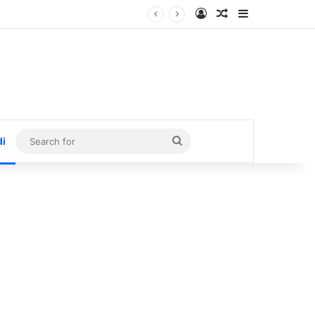
Log In
Random Article
Sidebar
Search
di
for