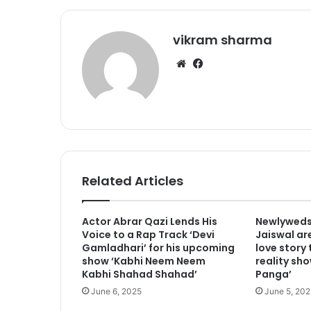
vikram sharma
We
Fa
bsi
ce
te
bo
ok
Related Articles
Actor Abrar Qazi Lends His
Newlyweds
Voice to a Rap Track ‘Devi
Jaiswal are
Gamladhari’ for his upcoming
love story
show ‘Kabhi Neem Neem
reality sho
Kabhi Shahad Shahad’
Panga’
June 6, 2025
June 5, 202