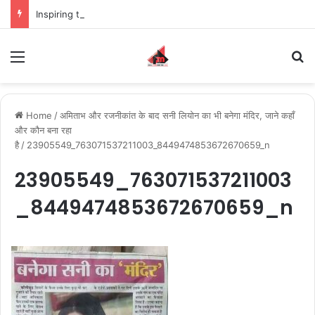
Inspiring the new-gen with her journey in fashion, meet Jaya Thakur.
Menu
S
Home
/
अमिताभ और रजनीकांत के बाद सनी लियोन का भी बनेगा मंदिर, जाने कहाँ
और कौन बना रहा
है
/
23905549_763071537211003_8449474853672670659_n
23905549_763071537211003
_8449474853672670659_n