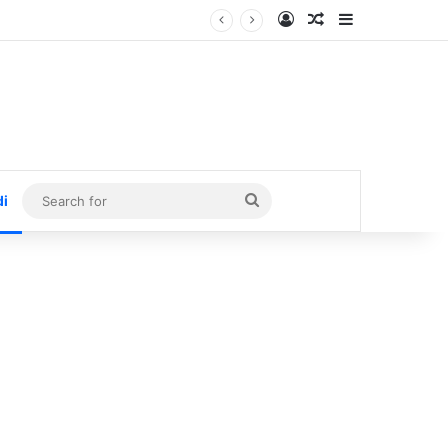
Log In
Random Article
Sidebar
Search
di
for