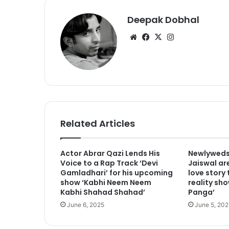
Deepak Dobhal
We
Fa
X
Ins
bsi
ce
tag
te
bo
ra
ok
m
Related Articles
Actor Abrar Qazi Lends His
Newlyweds
Voice to a Rap Track ‘Devi
Jaiswal are
Gamladhari’ for his upcoming
love story
show ‘Kabhi Neem Neem
reality sho
Kabhi Shahad Shahad’
Panga’
June 6, 2025
June 5, 202