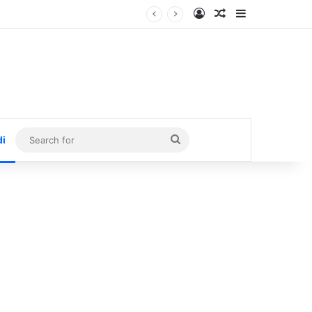
Log In
Random Article
Sidebar
Search
di
for