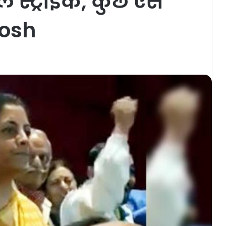
ल स्ट्राइक, कुछ ऐसे
josh