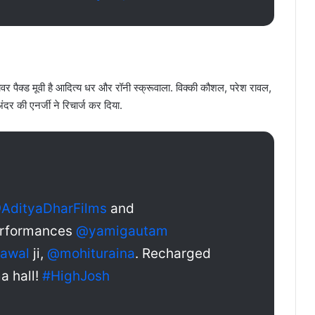
ावर पैक्ड मूवी है आदित्य धर और रॉनी स्क्रूवाला. विक्की कौशल, परेश रावल,
ंदर की एनर्जी ने रिचार्ज कर दिया.
AdityaDharFilms
and
 performances
@yamigautam
awal
ji,
@mohituraina
. Recharged
a hall!
#HighJosh