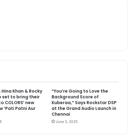
 Hina Khan & Rocky
“You’re Going to Love the
 set to bring their
Background Score of
 to COLORS’ new
Kuberaa,” Says Rockstar DSP
w ‘Pati Patni Aur
at the Grand Audio Launch in
Chennai
5
June 5, 2025