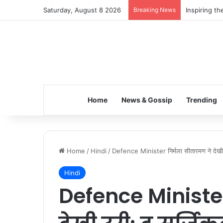
Saturday, August 8 2026
Breaking News
Inspiring t
Home
News & Gossip
Trending
Home
/
Hindi
/
Defence Minister निर्मला सीतारमण ने देखी
Hindi
Defence Minister