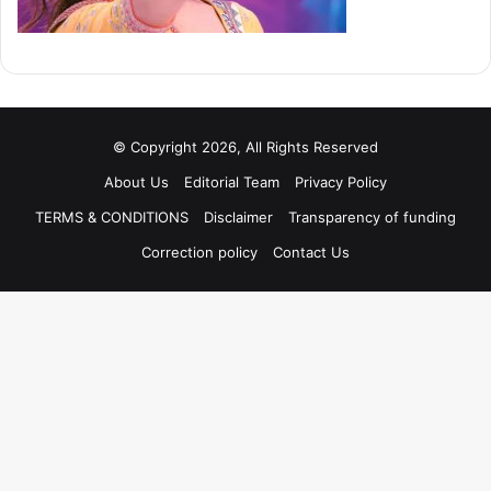
© Copyright 2026, All Rights Reserved
About Us
Editorial Team
Privacy Policy
TERMS & CONDITIONS
Disclaimer
Transparency of funding
Correction policy
Contact Us