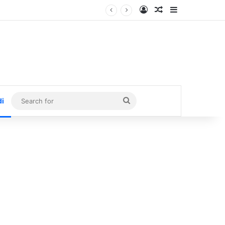
Log In
Random Article
Sidebar
Search
di
for