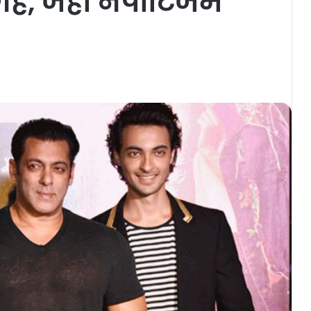
गह, जहां नेपोटिजम