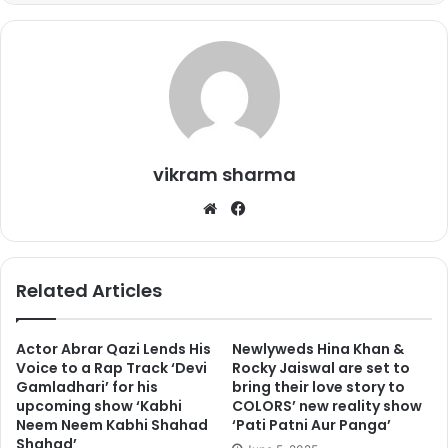
vikram sharma
We
Fa
bsi
ce
आलिया भट्ट –
आलिया भट्ट ने बॉलीवुड में तो बहुत नाम कमा लिया है. लाखों लोग
te
bo
इनके दीवाने है पर यह सबसे ज्यादा प्यार अपनी बिल्ली ‘पिका’ से करती है. आलिया
ok
अक्सर अपनी तस्वीरें इस बिल्ली के साथ शेयर करती है.
Related Articles
1
2
3
Next page
Actor Abrar Qazi Lends His
Newlyweds Hina Khan &
Voice to a Rap Track ‘Devi
Rocky Jaiswal are set to
Gamladhari’ for his
bring their love story to
upcoming show ‘Kabhi
COLORS’ new reality show
Neem Neem Kabhi Shahad
‘Pati Patni Aur Panga’
Shahad’