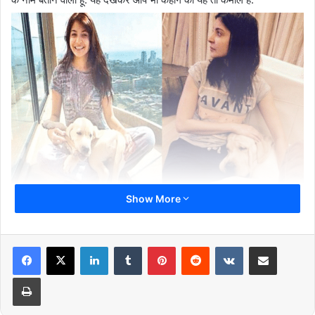
Show More
अनुष्का शर्मा –
अनुष्का शर्मा को कुत्तो से बहुत लगाव है. इसलिए उन्होंने एक कुत्ता
भी पाल रखा है जिसका नाम ‘डूड’ है. यह बहुत ही प्यारा कुत्ता है. जब भी अनुष्का को
LinkedIn
Tumblr
Pinterest
Reddit
VKontakte
Share via Email
समय मिलता है वो अपने पालतू कुत्ते के साथ टाइम स्पेंड करती है.
Print